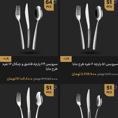
-10%
-10%
سرویس 51 پارچه 6 نفره طرح مایا
سرویس 64 پارچه قاشق و چنگال 12 نفره
طرح مایا
8,289,900
تومان
9,211,000
تومان
12,106,800
تومان
13,452,000
تومان