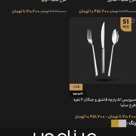
طرح سلیا – طلایی
طرح سلیا – براق
10,451,700
تومان
8,710,200
تومان
11,613,000
تومان
9,678,000
تومان
-10%
ناموجود
سرویس 51 پارچه قاشق و چنگال 6 نفره
طرح سلیا
8,710,200
تومان
–
10,451,700
تومان
رنگ