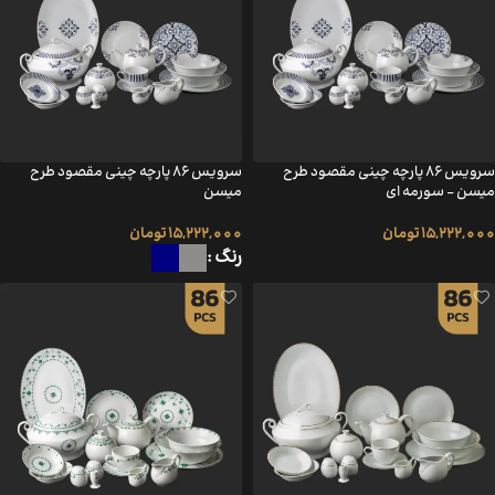
سرویس ۸۶ پارچه چینی مقصود طرح
سرویس ۸۶ پارچه چینی مقصود طرح
میسن – سورمه ای
میسن
15,222,000
تومان
15,222,000
تومان
رنگ