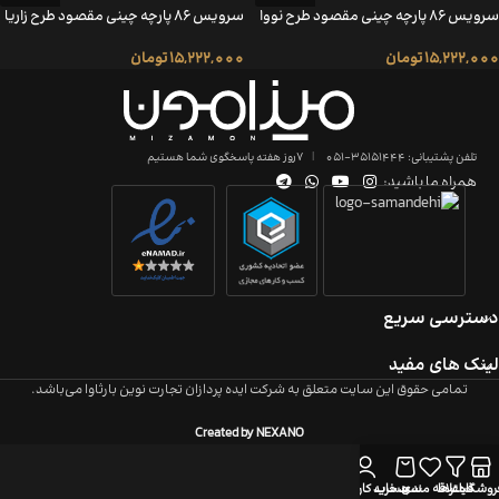
سرویس ۸۶ پارچه چینی مقصود طرح نووا
سرویس ۸۶ پارچه چینی مقصود طرح زاریا
15,222,000
تومان
15,222,000
تومان
تلفن پشتیبانی: 35151444-051
|
7روز هفته پاسخگوی شما هستیم
همراه ما باشید:
دسترسی سریع
لینک های مفید
تمامی حقوق این سایت متعلق به شرکت ایده پردازان تجارت نوین بارثاوا می‌باشد.
Created by NEXANO
روشگاه
فیلترها
علاقه مندی
سبد خرید
حساب کاربری من