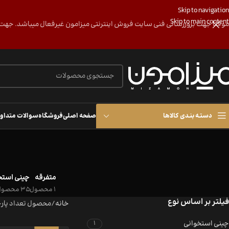
Skip to navigation
Skip to main content
موقتا جهت بروزرسانی فنی سایت فروش اینترنتی میزامون غیرفعال میباشد. جهت پی ییگیری و هماهن
دستـه بنـدی کالاها
صفحه اصلی
فروشگاه
سوالات متداو
متفرقه
چینی استخ
1 محصول
35 محصول
فیلتر بر اساس نوع
خانه
/
محصول تعداد پار
چینی استخوانی
1