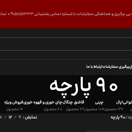
گی سفارشات با شماره تماس پشتیبانی 09151157333 تماس حاصل فرمایید.
ل
پیگیری سفارشات
ارتباط با ما
90 پارچه
وانی
اپال
چینی
قاشق چنگال
چای خوری و قهوه خوری
فروش ویژه
129 محصول
109 محصول
77 محصول
60 محصول
16 محصول
چه
/
90 پارچه
نمایش
9
12
18