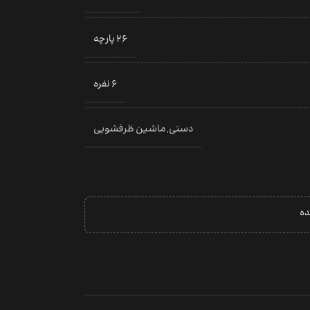
26 پارچه
6 نفره
دستی
,
ماشین ظرفشویی
ده