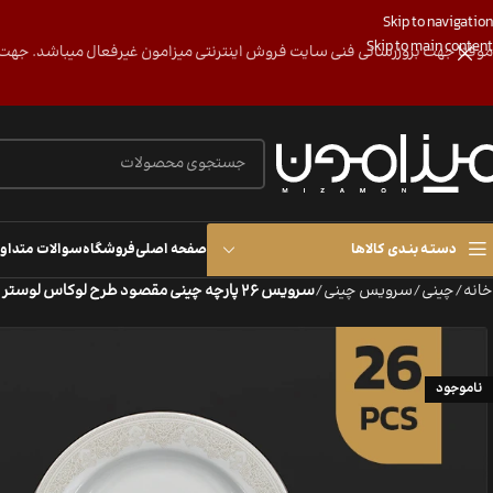
Skip to navigation
Skip to main content
موقتا جهت بروزرسانی فنی سایت فروش اینترنتی میزامون غیرفعال میباشد. جهت پی ییگیری و هماهن
دستـه بنـدی کالاها
صفحه اصلی
فروشگاه
سوالات متداو
خانه
/
چینی
/
سرویس چینی
/
سرویس 26 پارچه چینی مقصود طرح لوکاس لوستر
ناموجود