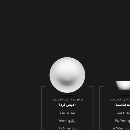
دیس325گرد کلاسیک
ه ماست)
(دیس گرد)
 6 عدد
تعداد: 1 عدد
45.7
ارتفاع: 26mm
3.75m
قطر: 325mm