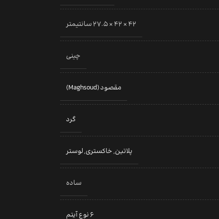
42 × 42 × 27.5 سانتیمتر
چینی
مقصود (Maghsoud)
گرد
پلاتین
,
خاکستری
,
لوستر
ساده
6 نوع آیتم