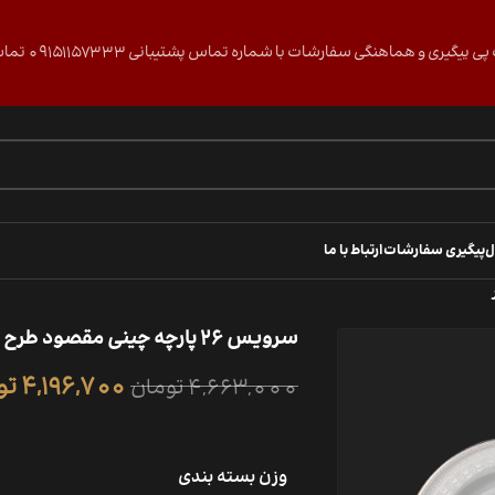
گی سفارشات با شماره تماس پشتیبانی 09151157333 تماس حاصل فرمایید.
ل
پیگیری سفارشات
ارتباط با ما
سرویس 26 پارچه چینی مقصود طرح ماشگانا لوستر
4,196,700
تو
4,663,000
تومان
وزن بسته بندی