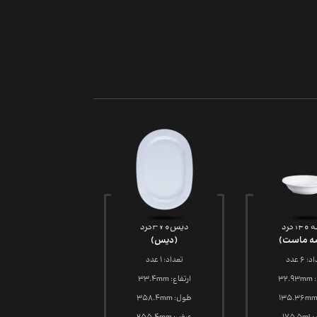
 گرد
دیس370گرد
ه ماست)
(دیس)
 6 عدد
تعداد: 1 عدد
32.
ارتفاع: 33.4mm
طول: 358.4mm