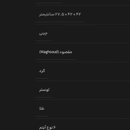
42 × 42 × 27.5 سانتیمتر
چینی
مقصود (Maghsoud)
گرد
لوستر
طلا
6 نوع آیتم