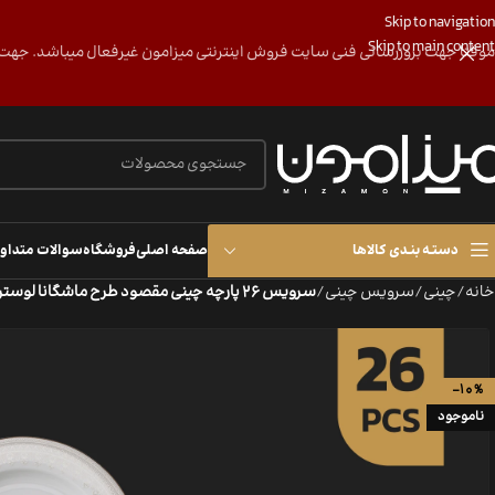
Skip to navigation
Skip to main content
موقتا جهت بروزرسانی فنی سایت فروش اینترنتی میزامون غیرفعال میباشد. جهت پی ییگیری و هماهن
دستـه بنـدی کالاها
صفحه اصلی
فروشگاه
سوالات متداو
خانه
/
چینی
/
سرویس چینی
/
سرویس 26 پارچه چینی مقصود طرح ماشگانا لوستر
-10%
ناموجود