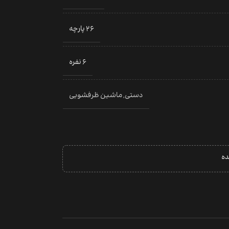
26 پارچه
6 نفره
دستی
,
ماشین ظرفشویی
ده