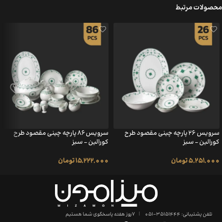
محصولات مرتبط
سرویس ۲۶ پارچه چینی مقصود طرح
سرویس ۸۶ پارچه چینی مقصود طرح
کورالین – سبز
کورالین – سبز
5,251,000
تومان
15,222,000
تومان
تلفن پشتیبانی: 35151444-051
|
7روز هفته پاسخگوی شما هستیم