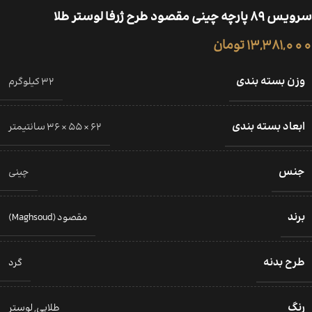
سرویس 89 پارچه چینی مقصود طرح ژرفا لوستر طلا
13,381,000
تومان
وزن بسته بندی
32 کیلوگرم
ابعاد بسته بندی
62 × 55 × 36 سانتیمتر
جنس
چینی
برند
مقصود (Maghsoud)
طرح بدنه
گرد
رنگ
طلایی
,
لوستر