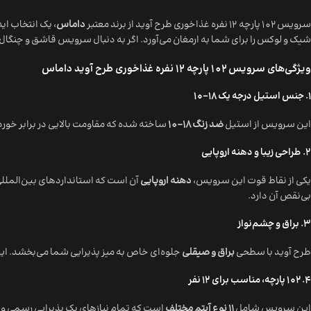
سرویس 102 پارچه 12 نفره غذاخوری طرح آوید از برند معتبر
داماس
، یک انتخاب ای
شیک و لوکس را برای شما به ارمغان می‌آورد. اگر به دنبال سرویس قاشق و چنگال
ویژگی‌های سرویس 102 پارچه 12 نفره غذاخوری طرح آوید داماس
1. جنس استیل درجه یک 18-10
این سرویس از استیل
ضد زنگ 18-10
ساخته شده که مقاومت بالایی در برابر خور
2. طراحی زیبا و دهنه اروپایی
یکی از نقاط قوت این سرویس،
دهنه اروپایی
آن است که استانداردهای بین‌المللی ر
بی‌نقص آن دارد.
3. براق و چشم‌نواز
طرح آوید با سطحی
براق و صیقلی
جلوه‌ای خاص به میز پذیرایی شما می‌بخشد. ای
4. 102 پارچه، مناسب برای 12 نفر
این سرویس شامل
11 نوع آیتم مختلف
است که تمام نیازهای یک پذیرایی رسمی و 