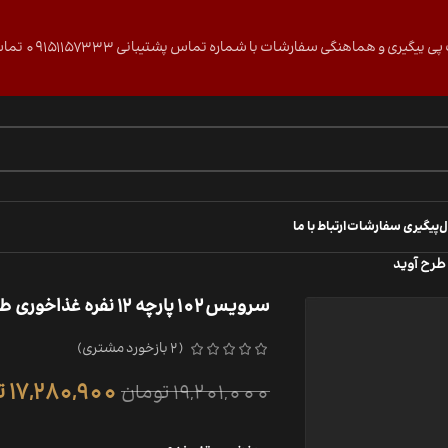
گی سفارشات با شماره تماس پشتیبانی 09151157333 تماس حاصل فرمایید.
ل
پیگیری سفارشات
ارتباط با ما
سرویس 102 پارچه 12 نفره غذاخوری طرح آوید
(
2
بازخورد مشتری)
17,280,900
ت
19,201,000
تومان