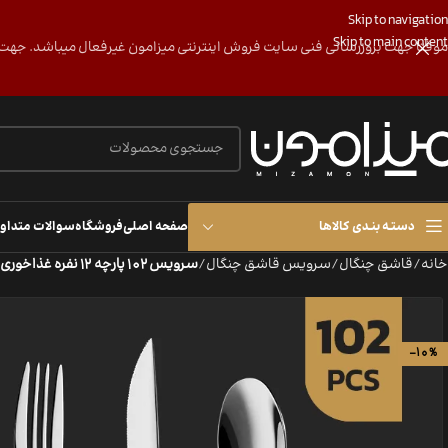
Skip to navigation
Skip to main content
موقتا جهت بروزرسانی فنی سایت فروش اینترنتی میزامون غیرفعال میباشد. جهت پی ییگیری و هماهن
دستـه بنـدی کالاها
صفحه اصلی
فروشگاه
سوالات متداو
خانه
/
قاشق چنگال
/
سرویس قاشق چنگال
/
سرویس 102 پارچه 12 نفره غذاخوری طرح آوید
-10%