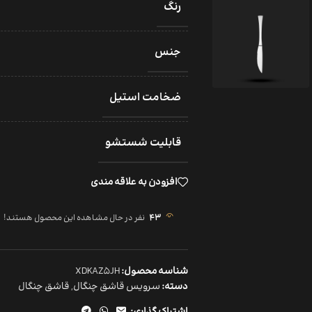
رنگ
جنس
ضخامت استیل
قابلیت شستشو
افزودن به علاقه مندی
43
نفر در حال مشاهده این محصول هستند!
شناسه محصول:
XDKAZ5JH
دسته:
سرویس قاشق چنگال
,
قاشق چنگال
اشتراک گذاری: