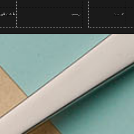
12 عدد
قاشق قهو