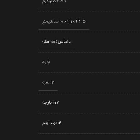
4.99 کیلوگرم
44.5 × 31 × 10 سانتیمتر
داماس (damas)
آوید
12 نفره
102 پارچه
12 نوع آیتم