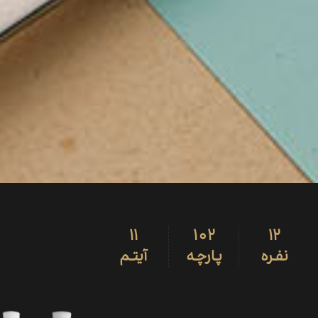
11
102
12
نفـره
پـارچـه
آیتـم